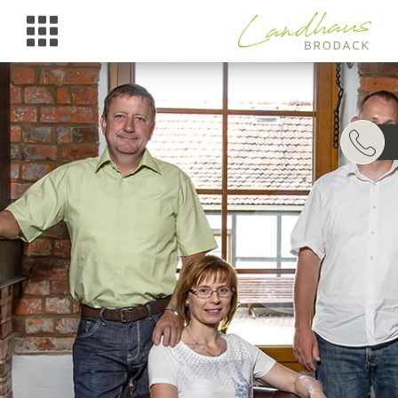
UNTERKÜNFTE
WELLNESS
TAGESAUSFLÜGE
ARRANGEMENTS