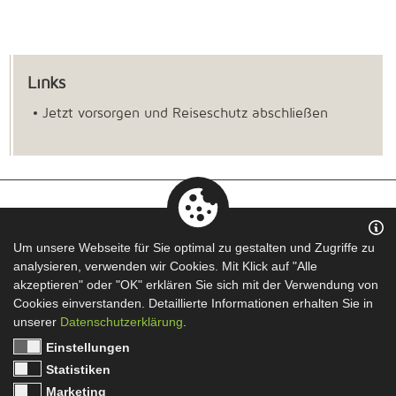
Links
Jetzt vorsorgen und Reiseschutz abschließen
GUTSCHEINE
Um unsere Webseite für Sie optimal zu gestalten und Zugriffe zu
analysieren, verwenden wir Cookies. Mit Klick auf "Alle
AGB
akzeptieren" oder "OK" erklären Sie sich mit der Verwendung von
KONTAKT
Cookies einverstanden. Detaillierte Informationen erhalten Sie in
DATENSCHUTZ
unserer
Datenschutzerklärung
.
IMPRESSUM
Einstellungen
VERSICHERUNGSVERTRAG WIDERRUFEN
Statistiken
Marketing