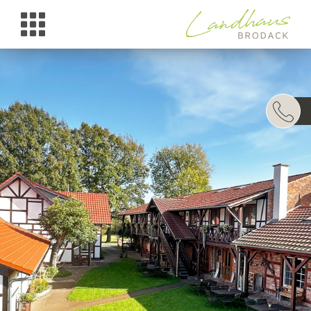
UNTERKÜNFTE
WELLNESS
TAGESAUSFLÜGE
ARRANGEMENTS